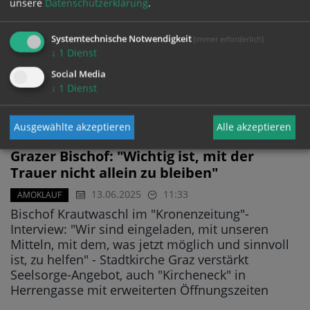
Villach: Solidarität und Gebet für die
unsere
Datenschutzerklärung
.
Opfer in Graz
Systemtechnische Notwendigkeit
(immer erforderlich)
13.06.2025
14:41
↓
1
Dienst
Evangelischer Superintendent Sauer und
katholischer Stadtpfarrer Pirker standen
Social Media
↓
1
Dienst
Donnerstagabend in Villach Gedenkgottesdienst
vor
Ausgewählte akzeptieren
Alle akzeptieren
Grazer Bischof: "Wichtig ist, mit der
Trauer nicht allein zu bleiben"
13.06.2025
11:33
AMOKLAUF
Bischof Krautwaschl im "Kronenzeitung"-
Interview: "Wir sind eingeladen, mit unseren
Mitteln, mit dem, was jetzt möglich und sinnvoll
ist, zu helfen" - Stadtkirche Graz verstärkt
Seelsorge-Angebot, auch "Kircheneck" in
Herrengasse mit erweiterten Öffnungszeiten