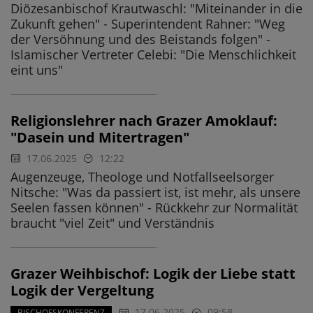
Diözesanbischof Krautwaschl: "Miteinander in die
Zukunft gehen" - Superintendent Rahner: "Weg
der Versöhnung und des Beistands folgen" -
Islamischer Vertreter Celebi: "Die Menschlichkeit
eint uns"
Religionslehrer nach Grazer Amoklauf:
"Dasein und Mitertragen"
17.06.2025
12:22
Augenzeuge, Theologe und Notfallseelsorger
Nitsche: "Was da passiert ist, ist mehr, als unsere
Seelen fassen können" - Rückkehr zur Normalität
braucht "viel Zeit" und Verständnis
Grazer Weihbischof: Logik der Liebe statt
Logik der Vergeltung
17.06.2025
09:58
BISCHOFSKONFERENZ