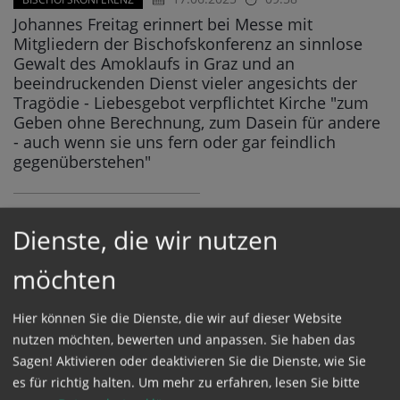
Johannes Freitag erinnert bei Messe mit
Mitgliedern der Bischofskonferenz an sinnlose
Gewalt des Amoklaufs in Graz und an
beeindruckenden Dienst vieler angesichts der
Tragödie - Liebesgebot verpflichtet Kirche "zum
Geben ohne Berechnung, zum Dasein für andere
- auch wenn sie uns fern oder gar feindlich
gegenüberstehen"
Nach Amoklauf: Bewegender
Dienste, die wir nutzen
Gedenkgottesdienst in Grazer Pfarre
möchten
15.06.2025
11:57
GEDENKEN
Pfarrer Pesendorfer bei Sonntagsmesse in
Hier können Sie die Dienste, die wir auf dieser Website
Vinzenzkirche: "Lass nicht zu, dass wir den Hass
in unser Herz hineinlassen"
nutzen möchten, bewerten und anpassen. Sie haben das
Sagen! Aktivieren oder deaktivieren Sie die Dienste, wie Sie
es für richtig halten.
Um mehr zu erfahren, lesen Sie bitte