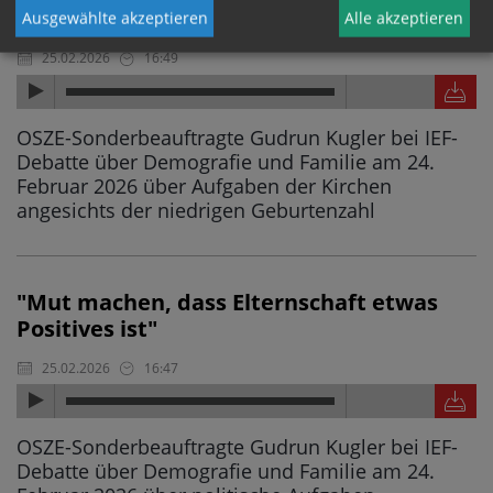
noch stärker zu Kindern bekennen kann"
Ausgewählte akzeptieren
Alle akzeptieren
25.02.2026
16:49
OSZE-Sonderbeauftragte Gudrun Kugler bei IEF-
Debatte über Demografie und Familie am 24.
Februar 2026 über Aufgaben der Kirchen
angesichts der niedrigen Geburtenzahl
"Mut machen, dass Elternschaft etwas
Positives ist"
25.02.2026
16:47
OSZE-Sonderbeauftragte Gudrun Kugler bei IEF-
Debatte über Demografie und Familie am 24.