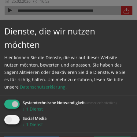
25.02.2026
16:53
Familienbischof Hermann Glettler bei IEF-
Dienste, die wir nutzen
Podiumsgespräch über Demografie und Familie
zu den Aufgaben der Kirche
möchten
Hier können Sie die Dienste, die wir auf dieser Website
"Was brauchen Menschen, um wieder
nutzen möchten, bewerten und anpassen. Sie haben das
mehr zu investieren?"
Sagen! Aktivieren oder deaktivieren Sie die Dienste, wie Sie
es für richtig halten.
Um mehr zu erfahren, lesen Sie bitte
25.02.2026
16:51
unsere
Datenschutzerklärung
.
Familienbischof Hermann Glettler bei IEF-
Systemtechnische Notwendigkeit
(immer erforderlich)
Podiumsgespräch über Demografie und Familie
↓
1
Dienst
Social Media
↓
1
Dienst
"Die Kirche sollte überlegen, ob sie sich