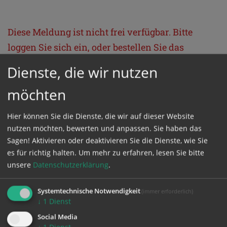
Diese Meldung ist nicht frei verfügbar. Bitte
loggen Sie sich ein, oder bestellen Sie das
Produkt
Kathpress_online
.
Dienste, die wir nutzen
möchten
GESCHÜTZTER BEREICH
Hier können Sie die Dienste, die wir auf dieser Website
Bitte melden Sie sich mit Ihrem Benutzernamen
nutzen möchten, bewerten und anpassen. Sie haben das
Sagen! Aktivieren oder deaktivieren Sie die Dienste, wie Sie
und Passwort an.
es für richtig halten.
Um mehr zu erfahren, lesen Sie bitte
unsere
Datenschutzerklärung
.
Benutzername
Systemtechnische Notwendigkeit
(immer erforderlich)
↓
1
Dienst
Passwort
Social Media