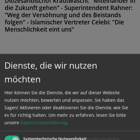
Diözesanbischof Krautwaschl: "Miteinander in
die Zukunft gehen" - Superintendent Rahner:
"Weg der Versöhnung und des Beistands
folgen" - Islamischer Vertreter Celebi: "Die
Menschlichkeit eint uns"
Diese Meldung ist nicht frei verfügbar. Bitte
Dienste, die wir nutzen
loggen Sie sich ein, oder bestellen Sie das
möchten
Produkt
Kathpress_online
.
Hier können Sie die Dienste, die wir auf dieser Website
nutzen möchten, bewerten und anpassen. Sie haben das
GESCHÜTZTER BEREICH
Sagen! Aktivieren oder deaktivieren Sie die Dienste, wie Sie
es für richtig halten.
Um mehr zu erfahren, lesen Sie bitte
Bitte melden Sie sich mit Ihrem Benutzernamen
unsere
Datenschutzerklärung
.
und Passwort an.
Systemtechnische Notwendigkeit
(immer erforderlich)