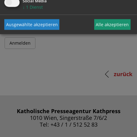
Social Media
↓
1
Dienst
Passwort
Ausgewählte akzeptieren
Alle akzeptieren
zurück
Katholische Presseagentur Kathpress
1010 Wien, Singerstraße 7/6/2
Tel: +43 / 1 / 512 52 83