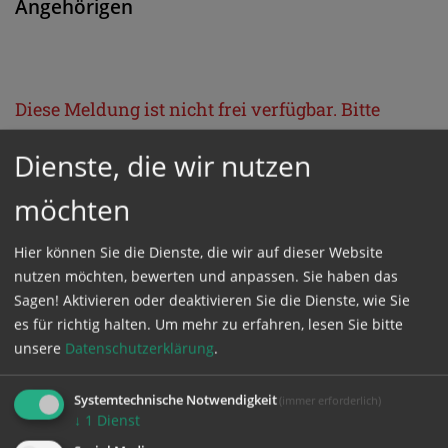
Angehörigen
Diese Meldung ist nicht frei verfügbar. Bitte
loggen Sie sich ein, oder bestellen Sie das
Dienste, die wir nutzen
Produkt
Kathpress_online
.
möchten
GESCHÜTZTER BEREICH
Hier können Sie die Dienste, die wir auf dieser Website
nutzen möchten, bewerten und anpassen. Sie haben das
Bitte melden Sie sich mit Ihrem Benutzernamen
Sagen! Aktivieren oder deaktivieren Sie die Dienste, wie Sie
es für richtig halten.
Um mehr zu erfahren, lesen Sie bitte
und Passwort an.
unsere
Datenschutzerklärung
.
Benutzername
Systemtechnische Notwendigkeit
(immer erforderlich)
↓
1
Dienst