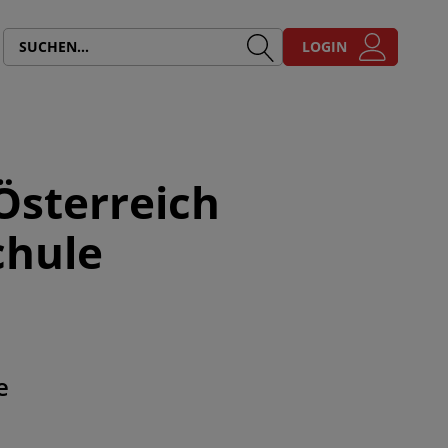
LOGIN
 Österreich
chule
e