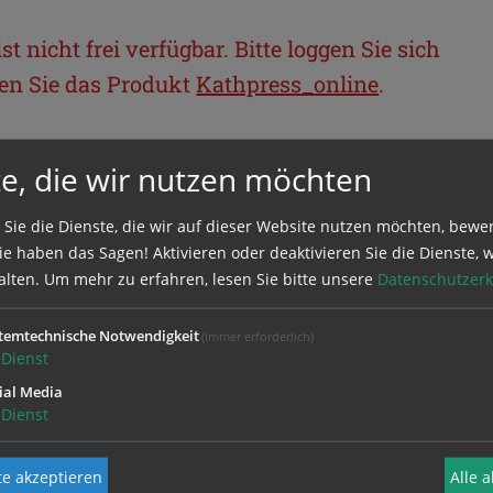
t nicht frei verfügbar. Bitte loggen Sie sich
llen Sie das Produkt
Kathpress_online
.
BEREICH
e, die wir nutzen möchten
 Sie die Dienste, die wir auf dieser Website nutzen möchten, bewe
ie sich mit Ihrem Benutzernamen und
e haben das Sagen! Aktivieren oder deaktivieren Sie die Dienste, w
alten.
Um mehr zu erfahren, lesen Sie bitte unsere
Datenschutzerk
temtechnische Notwendigkeit
(immer erforderlich)
Dienst
ial Media
Dienst
e akzeptieren
Alle 