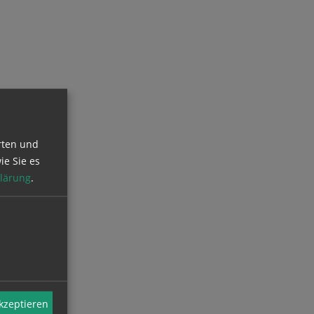
rten und
ie Sie es
lärung
.
akzeptieren