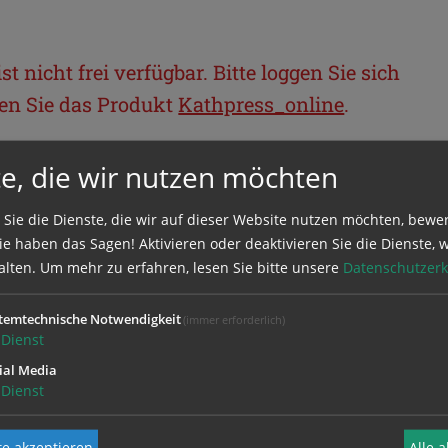
t nicht frei verfügbar. Bitte loggen Sie sich
llen Sie das Produkt
Kathpress_online
.
e, die wir nutzen möchten
BEREICH
 Sie die Dienste, die wir auf dieser Website nutzen möchten, bewe
ie sich mit Ihrem Benutzernamen und
e haben das Sagen! Aktivieren oder deaktivieren Sie die Dienste, w
alten.
Um mehr zu erfahren, lesen Sie bitte unsere
Datenschutzerk
temtechnische Notwendigkeit
(immer erforderlich)
Dienst
ial Media
Dienst
e akzeptieren
Alle 