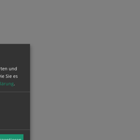
rten und
ie Sie es
lärung
.
akzeptieren