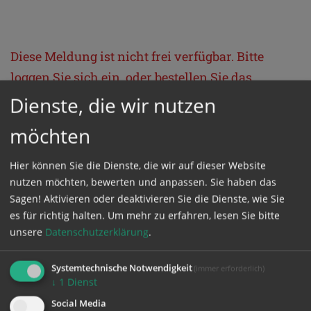
Diese Meldung ist nicht frei verfügbar. Bitte
loggen Sie sich ein, oder bestellen Sie das
Produkt
Kathpress_online
.
Dienste, die wir nutzen
möchten
GESCHÜTZTER BEREICH
Hier können Sie die Dienste, die wir auf dieser Website
nutzen möchten, bewerten und anpassen. Sie haben das
Bitte melden Sie sich mit Ihrem Benutzernamen
Sagen! Aktivieren oder deaktivieren Sie die Dienste, wie Sie
und Passwort an.
es für richtig halten.
Um mehr zu erfahren, lesen Sie bitte
unsere
Datenschutzerklärung
.
Benutzername
Systemtechnische Notwendigkeit
(immer erforderlich)
↓
1
Dienst
Social Media