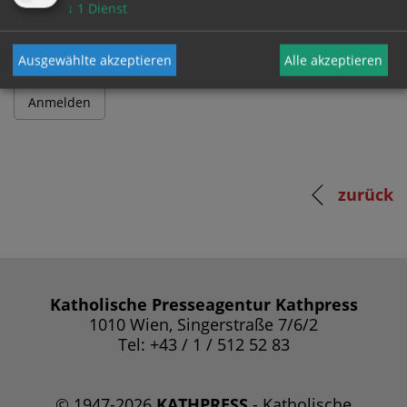
Passwort
↓
1
Dienst
Ausgewählte akzeptieren
Alle akzeptieren
zurück
Katholische Presseagentur Kathpress
1010 Wien, Singerstraße 7/6/2
Tel: +43 / 1 / 512 52 83
© 1947-2026
KATHPRESS
- Katholische