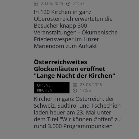
23.05.2025
21:57
In 120 Kirchen in ganz
Oberösterreich erwarteten die
Besucher knapp 300
Veranstaltungen - Ökumenische
Friedensvesper im Linzer
Mariendom zum Auftakt
Österreichweites
Glockenläuten eröffnet
"Lange Nacht der Kirchen"
23.05.2025
OFFENE
17:55
KIRCHEN
Kirchen in ganz Österreich, der
Schweiz, Südtirol und Tschechien
laden heuer am 23. Mai unter
dem Titel "Wir können #offen" zu
rund 3.000 Programmpunkten