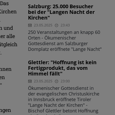
 Das
Salzburg: 25.000 Besucher
Kirchen
bei der "Langen Nacht der
Kirchen"
n
23.05.2025
23:43
en und
250 Veranstaltungen an knapp 60
er alle
Orten - Ökumenischer
Gottesdienst am Salzburger
itgleich
Domplatz eröffnete "Lange Nacht"
.
Glettler: "Hoffnung ist kein
Fertigprodukt, das vom
önnen
Himmel fällt"
hen
23.05.2025
23:00
"
Ökumenischer Gottesdienst in
der evangelischen Christuskirche
in Innsbruck eröffnete Tiroler
"Lange Nacht der Kirchen" -
angen
Bischof Glettler betont Hoffnung