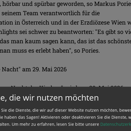
, hörbar und spürbar geworden, so Markus Porie
seinem Team verantwortlich für die
ion in Österreich und in der Erzdiözese Wien w
lights sei schwer zu beantworten: "Es gibt so vi
das man kaum sagen kann, das ist das schönste,
man muss es erlebt haben", so Pories.
 Nacht" am 29. Mai 2026
ange Nacht der Kirchen" wird am 29. Mai 2026
e, die wir nutzen möchten
s wurde von den Veranstaltern am Freitag ebenfa
n. Beteiligt waren heuer an dem ökumenischen
 Sie die Dienste, die wir auf dieser Website nutzen möchten, bewe
 nur alle österreichischen Diözesen, sondern di
e haben das Sagen! Aktivieren oder deaktivieren Sie die Dienste, w
alten.
Um mehr zu erfahren, lesen Sie bitte unsere
Datenschutzerk
tgleich auch in elf Kantonen der Schweiz, in Süd