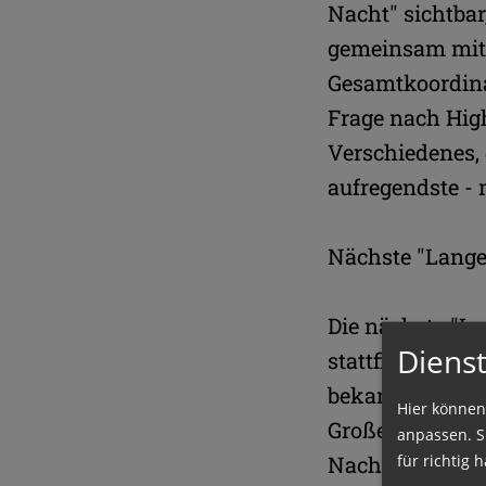
Nacht" sichtbar
gemeinsam mit 
Gesamtkoordinat
Frage nach High
Verschiedenes, 
aufregendste - 
Nächste "Lange
Die nächste "L
Dienst
stattfinden. Da
bekannt gegebe
Hier können
Großevent nicht
anpassen. Si
für richtig h
Nacht" fand zei