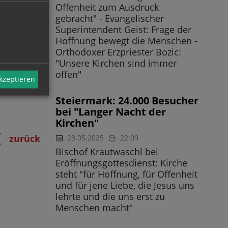
 Kirchen
Offenheit zum Ausdruck
gebracht" - Evangelischer
d 2.000
Superintendent Geist: Frage der
Hoffnung bewegt die Menschen -
Orthodoxer Erzpriester Bozic:
"Unsere Kirchen sind immer
offen"
akzeptieren
unter
Steiermark: 24.000 Besucher
bei "Langer Nacht der
Kirchen"
zurück
23.05.2025
22:09
Bischof Krautwaschl bei
Eröffnungsgottesdienst: Kirche
steht "für Hoffnung, für Offenheit
und für jene Liebe, die Jesus uns
lehrte und die uns erst zu
Menschen macht"