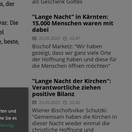
als Geschenk Gottes
s, der
"Lange Nacht" in Kärnten:
ar. Die
15.000 Menschen waren mit
dabei
el
23.05.2025
22:47
 beste,
Bischof Marketz: "Wir haben
gezeigt, dass wir ganz viele Orte
der Hoffnung haben und diese für
die Menschen öffnen möchten"
"Lange Nacht der Kirchen":
Verantwortliche ziehen
positive Bilanz
lls
23.05.2025
22:42
Wiener Bischofsvikar Schutzki:
rten und
e "Lange
"Gemeinsam haben die Kirchen in
ie Sie es
dieser Nacht wieder einmal die
lärung
.
tirol
christliche Hoffnung und