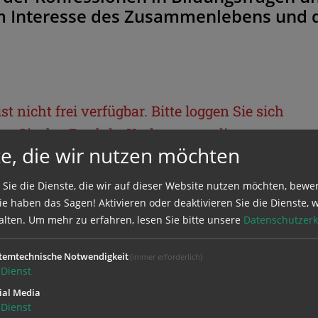
im Interesse des Zusammenlebens und 
t nicht frei verfügbar. Bitte loggen Sie sich
llen Sie das Produkt
Kathpress_online
.
e, die wir nutzen möchten
BEREICH
 Sie die Dienste, die wir auf dieser Website nutzen möchten, bewe
e haben das Sagen! Aktivieren oder deaktivieren Sie die Dienste, w
alten.
Um mehr zu erfahren, lesen Sie bitte unsere
Datenschutzerk
ie sich mit Ihrem Benutzernamen und
temtechnische Notwendigkeit
(immer erforderlich)
Dienst
ial Media
Dienst