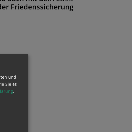
der Friedenssicherung
rten und
ie Sie es
lärung
.