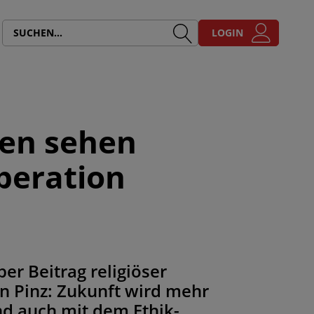
LOGIN
ten sehen
peration
er Beitrag religiöser
n Pinz: Zukunft wird mehr
nd auch mit dem Ethik-