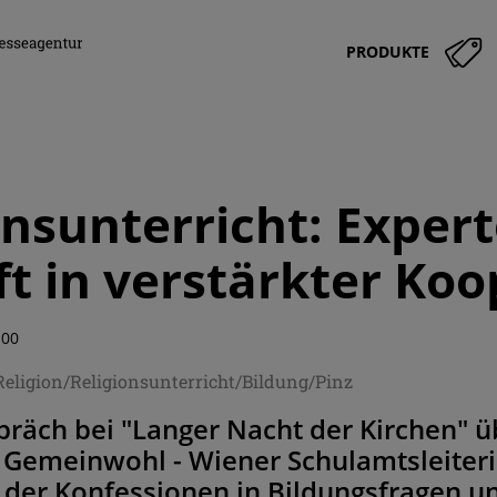
PRODUKTE
onsunterricht: Exper
t in verstärkter Koo
:00
Religion/Religionsunterricht/Bildung/Pinz
äch bei "Langer Nacht der Kirchen" üb
 Gemeinwohl - Wiener Schulamtsleiteri
 der Konfessionen in Bildungsfragen u