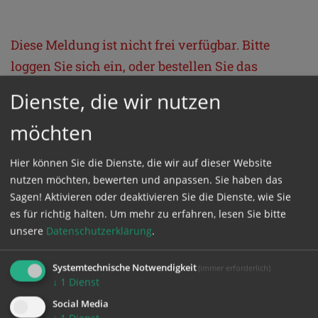
Diese Meldung ist nicht frei verfügbar. Bitte
loggen Sie sich ein, oder bestellen Sie das
Produkt
Kathpress_online
.
Dienste, die wir nutzen
möchten
GESCHÜTZTER BEREICH
Hier können Sie die Dienste, die wir auf dieser Website
Bitte melden Sie sich mit Ihrem Benutzernamen
nutzen möchten, bewerten und anpassen. Sie haben das
Sagen! Aktivieren oder deaktivieren Sie die Dienste, wie Sie
und Passwort an.
es für richtig halten.
Um mehr zu erfahren, lesen Sie bitte
unsere
Datenschutzerklärung
.
Benutzername
Systemtechnische Notwendigkeit
(immer erforderlich)
↓
1
Dienst
Passwort
Social Media