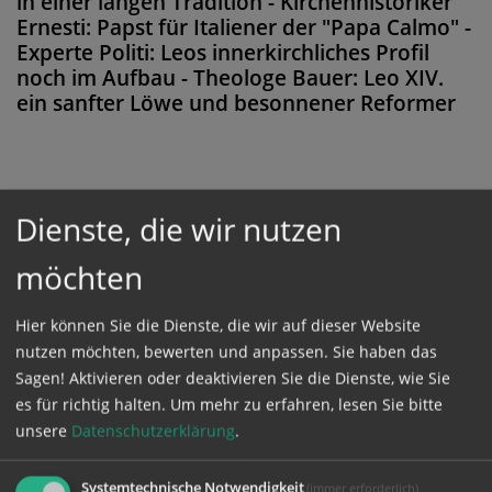
in einer langen Tradition - Kirchenhistoriker
Ernesti: Papst für Italiener der "Papa Calmo" -
Experte Politi: Leos innerkirchliches Profil
noch im Aufbau - Theologe Bauer: Leo XIV.
ein sanfter Löwe und besonnener Reformer
Diese Meldung ist nicht frei verfügbar. Bitte
Dienste, die wir nutzen
loggen Sie sich ein, oder bestellen Sie das
möchten
Produkt
Kathpress_online
.
Hier können Sie die Dienste, die wir auf dieser Website
nutzen möchten, bewerten und anpassen. Sie haben das
GESCHÜTZTER BEREICH
Sagen! Aktivieren oder deaktivieren Sie die Dienste, wie Sie
es für richtig halten.
Um mehr zu erfahren, lesen Sie bitte
Bitte melden Sie sich mit Ihrem Benutzernamen
unsere
Datenschutzerklärung
.
und Passwort an.
Systemtechnische Notwendigkeit
(immer erforderlich)