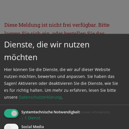
Diese Meldung ist nicht frei verfügbar. Bitte
loggen Sie sich ein, oder bestellen Sie das
Produkt
Kathpress_online
.
Dienste, die wir nutzen
möchten
GESCHÜTZTER BEREICH
Hier können Sie die Dienste, die wir auf dieser Website
nutzen möchten, bewerten und anpassen. Sie haben das
Bitte melden Sie sich mit Ihrem Benutzernamen
Sagen! Aktivieren oder deaktivieren Sie die Dienste, wie Sie
und Passwort an.
es für richtig halten.
Um mehr zu erfahren, lesen Sie bitte
unsere
Datenschutzerklärung
.
Benutzername
Systemtechnische Notwendigkeit
(immer erforderlich)
↓
1
Dienst
Social Media