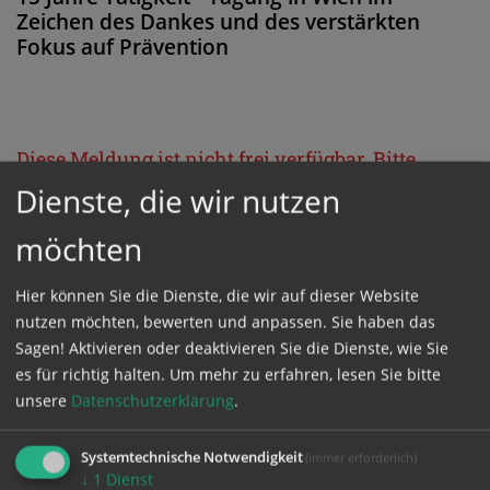
Zeichen des Dankes und des verstärkten
Fokus auf Prävention
Diese Meldung ist nicht frei verfügbar. Bitte
loggen Sie sich ein, oder bestellen Sie das
Dienste, die wir nutzen
Produkt
Kathpress_online
.
möchten
Hier können Sie die Dienste, die wir auf dieser Website
GESCHÜTZTER BEREICH
nutzen möchten, bewerten und anpassen. Sie haben das
Sagen! Aktivieren oder deaktivieren Sie die Dienste, wie Sie
Bitte melden Sie sich mit Ihrem Benutzernamen
es für richtig halten.
Um mehr zu erfahren, lesen Sie bitte
und Passwort an.
unsere
Datenschutzerklärung
.
Systemtechnische Notwendigkeit
(immer erforderlich)
Benutzername
↓
1
Dienst