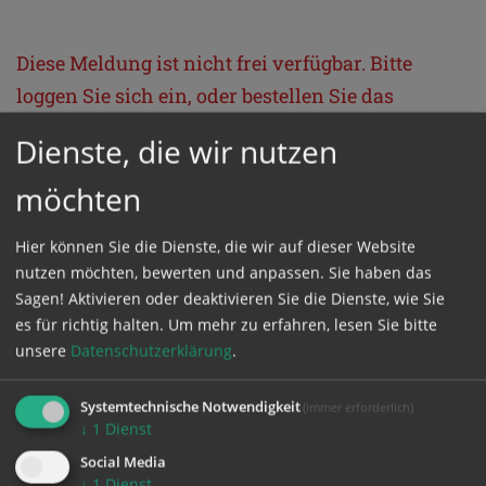
Diese Meldung ist nicht frei verfügbar. Bitte
loggen Sie sich ein, oder bestellen Sie das
Produkt
Kathpress_online
.
Dienste, die wir nutzen
möchten
GESCHÜTZTER BEREICH
Hier können Sie die Dienste, die wir auf dieser Website
Bitte melden Sie sich mit Ihrem Benutzernamen
nutzen möchten, bewerten und anpassen. Sie haben das
Sagen! Aktivieren oder deaktivieren Sie die Dienste, wie Sie
und Passwort an.
es für richtig halten.
Um mehr zu erfahren, lesen Sie bitte
unsere
Datenschutzerklärung
.
Benutzername
Systemtechnische Notwendigkeit
(immer erforderlich)
↓
1
Dienst
Passwort
Social Media
↓
1
Dienst