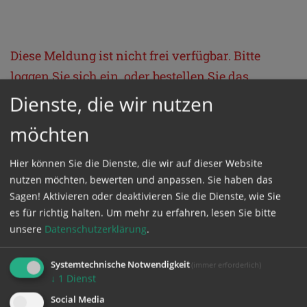
Diese Meldung ist nicht frei verfügbar. Bitte
loggen Sie sich ein, oder bestellen Sie das
Produkt
Kathpress_online
.
Dienste, die wir nutzen
möchten
GESCHÜTZTER BEREICH
Hier können Sie die Dienste, die wir auf dieser Website
nutzen möchten, bewerten und anpassen. Sie haben das
Bitte melden Sie sich mit Ihrem Benutzernamen
Sagen! Aktivieren oder deaktivieren Sie die Dienste, wie Sie
und Passwort an.
es für richtig halten.
Um mehr zu erfahren, lesen Sie bitte
unsere
Datenschutzerklärung
.
Benutzername
Systemtechnische Notwendigkeit
(immer erforderlich)
↓
1
Dienst
Social Media