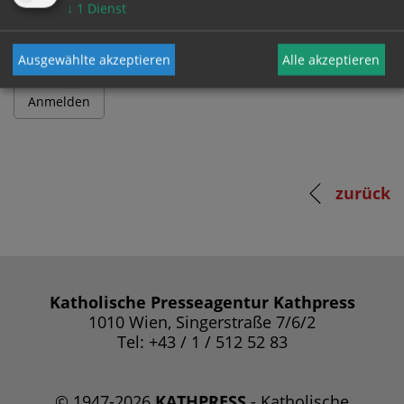
Passwort
↓
1
Dienst
Ausgewählte akzeptieren
Alle akzeptieren
zurück
Katholische Presseagentur Kathpress
1010 Wien, Singerstraße 7/6/2
Tel: +43 / 1 / 512 52 83
© 1947-2026
KATHPRESS
- Katholische