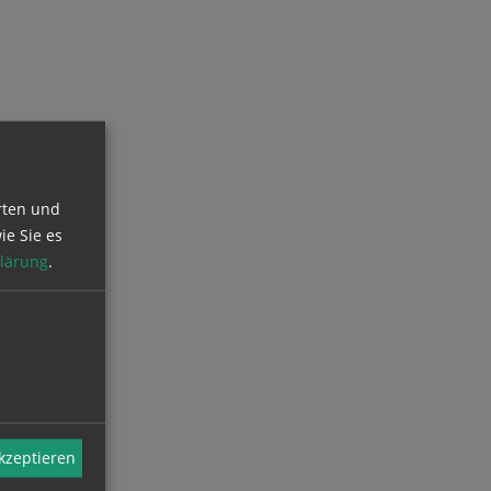
rten und
ie Sie es
lärung
.
akzeptieren