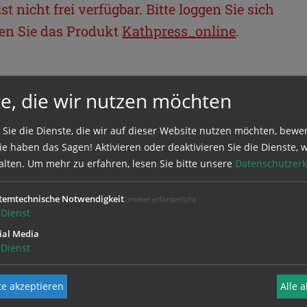
t nicht frei verfügbar. Bitte loggen Sie sich
llen Sie das Produkt
Kathpress_online
.
BEREICH
e, die wir nutzen möchten
ie sich mit Ihrem Benutzernamen und
 Sie die Dienste, die wir auf dieser Website nutzen möchten, bewe
e haben das Sagen! Aktivieren oder deaktivieren Sie die Dienste, w
alten.
Um mehr zu erfahren, lesen Sie bitte unsere
Datenschutzerk
temtechnische Notwendigkeit
(immer erforderlich)
Dienst
ial Media
Dienst
e akzeptieren
Alle 