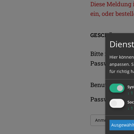
Diese Meldung is
ein, oder beste
GESCHÜTZTER 
Dienst
Bitte melden S
Hier können
Passwort an.
anpassen. Si
für richtig h
Benutzername
Sys
↓
1
Passwort
Soc
↓
1
Ausgewählt