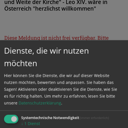
und Weite der Kirche" - Leo XIV. wäre in
Österreich "herzlichst willkommen"
Diese Meldung ist nicht frei verfügbar. Bitte
loggen Sie sich ein, oder bestellen Sie das
Dienste, die wir nutzen
Produkt
Kathpress_online
.
möchten
GESCHÜTZTER BEREICH
Hier können Sie die Dienste, die wir auf dieser Website
nutzen möchten, bewerten und anpassen. Sie haben das
Sagen! Aktivieren oder deaktivieren Sie die Dienste, wie Sie
Bitte melden Sie sich mit Ihrem Benutzernamen
es für richtig halten.
Um mehr zu erfahren, lesen Sie bitte
und Passwort an.
unsere
Datenschutzerklärung
.
Systemtechnische Notwendigkeit
(immer erforderlich)
Benutzername
↓
1
Dienst