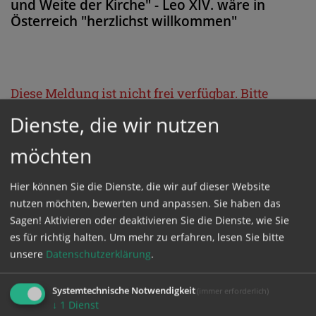
und Weite der Kirche" - Leo XIV. wäre in
Österreich "herzlichst willkommen"
Diese Meldung ist nicht frei verfügbar. Bitte
loggen Sie sich ein, oder bestellen Sie das
Dienste, die wir nutzen
Produkt
Kathpress_online
.
möchten
GESCHÜTZTER BEREICH
Hier können Sie die Dienste, die wir auf dieser Website
nutzen möchten, bewerten und anpassen. Sie haben das
Sagen! Aktivieren oder deaktivieren Sie die Dienste, wie Sie
Bitte melden Sie sich mit Ihrem Benutzernamen
es für richtig halten.
Um mehr zu erfahren, lesen Sie bitte
und Passwort an.
unsere
Datenschutzerklärung
.
Systemtechnische Notwendigkeit
(immer erforderlich)
Benutzername
↓
1
Dienst