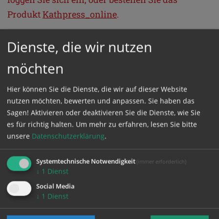
Produkt
Kathpress_online
.
Dienste, die wir nutzen
GESCHÜTZTER BEREICH
möchten
Bitte melden Sie sich mit Ihrem Benutzernamen
Hier können Sie die Dienste, die wir auf dieser Website
und Passwort an.
nutzen möchten, bewerten und anpassen. Sie haben das
Sagen! Aktivieren oder deaktivieren Sie die Dienste, wie Sie
Benutzername
es für richtig halten.
Um mehr zu erfahren, lesen Sie bitte
unsere
Datenschutzerklärung
.
Systemtechnische Notwendigkeit
(immer erforderlich)
Passwort
↓
1
Dienst
Social Media
↓
1
Dienst