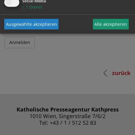
Social Media
↓
1
Dienst
Passwort
Ausgewählte akzeptieren
Alle akzeptieren
zurück
Katholische Presseagentur Kathpress
1010 Wien, Singerstraße 7/6/2
Tel: +43 / 1 / 512 52 83