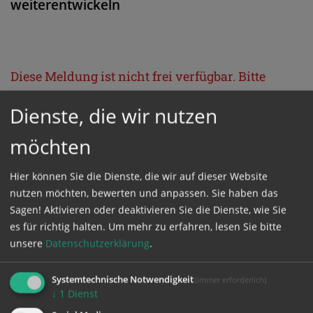
weiterentwickeln
Diese Meldung ist nicht frei verfügbar. Bitte
loggen Sie sich ein, oder bestellen Sie das
Dienste, die wir nutzen
Produkt
Kathpress_online
.
möchten
GESCHÜTZTER BEREICH
Hier können Sie die Dienste, die wir auf dieser Website
nutzen möchten, bewerten und anpassen. Sie haben das
Bitte melden Sie sich mit Ihrem Benutzernamen
Sagen! Aktivieren oder deaktivieren Sie die Dienste, wie Sie
es für richtig halten.
Um mehr zu erfahren, lesen Sie bitte
und Passwort an.
unsere
Datenschutzerklärung
.
Benutzername
Systemtechnische Notwendigkeit
(immer erforderlich)
↓
1
Dienst