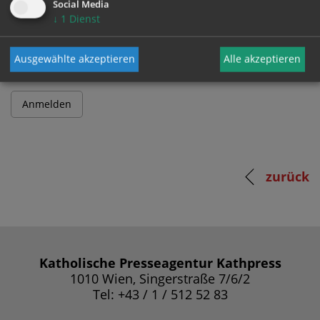
Social Media
↓
1
Dienst
Passwort
Ausgewählte akzeptieren
Alle akzeptieren
zurück
Katholische Presseagentur Kathpress
1010 Wien, Singerstraße 7/6/2
Tel: +43 / 1 / 512 52 83