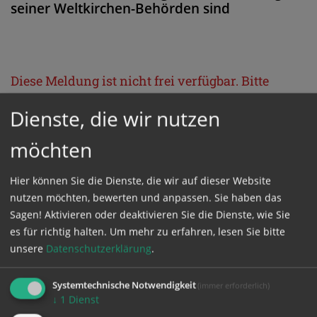
seiner Weltkirchen-Behörden sind
Diese Meldung ist nicht frei verfügbar. Bitte
loggen Sie sich ein, oder bestellen Sie das
Dienste, die wir nutzen
Produkt
Kathpress_online
.
möchten
GESCHÜTZTER BEREICH
Hier können Sie die Dienste, die wir auf dieser Website
nutzen möchten, bewerten und anpassen. Sie haben das
Bitte melden Sie sich mit Ihrem Benutzernamen
Sagen! Aktivieren oder deaktivieren Sie die Dienste, wie Sie
es für richtig halten.
Um mehr zu erfahren, lesen Sie bitte
und Passwort an.
unsere
Datenschutzerklärung
.
Benutzername
Systemtechnische Notwendigkeit
(immer erforderlich)
↓
1
Dienst