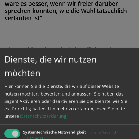
wäre es besser, wenn wir freier darüber
sprechen könnten, wie die Wahl tatsächlich
verlaufen ist"
Diese Meldung ist nicht frei verfügbar. Bitte
Dienste, die wir nutzen
loggen Sie sich ein, oder bestellen Sie das
Produkt
Kathpress_online
.
möchten
Hier können Sie die Dienste, die wir auf dieser Website
GESCHÜTZTER BEREICH
nutzen möchten, bewerten und anpassen. Sie haben das
Sagen! Aktivieren oder deaktivieren Sie die Dienste, wie Sie
Bitte melden Sie sich mit Ihrem Benutzernamen
es für richtig halten.
Um mehr zu erfahren, lesen Sie bitte
unsere
Datenschutzerklärung
.
und Passwort an.
Systemtechnische Notwendigkeit
(immer erforderlich)
Benutzername
↓
1
Dienst