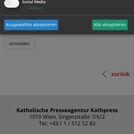
Social Media
↓
1
Dienst
Passwort
Ausgewählte akzeptieren
Alle akzeptieren
zurück
Katholische Presseagentur Kathpress
1010 Wien, Singerstraße 7/6/2
Tel: +43 / 1 / 512 52 83