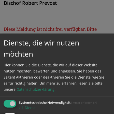
Bischof Robert Prevost
Diese Meldung ist nicht frei verfügbar. Bitte
loggen Sie sich ein, oder bestellen Sie das
Dienste, die wir nutzen
Produkt
Kathpress_online
.
möchten
GESCHÜTZTER BEREICH
Hier können Sie die Dienste, die wir auf dieser Website
nutzen möchten, bewerten und anpassen. Sie haben das
Bitte melden Sie sich mit Ihrem Benutzernamen
Sagen! Aktivieren oder deaktivieren Sie die Dienste, wie Sie
es für richtig halten.
Um mehr zu erfahren, lesen Sie bitte
und Passwort an.
unsere
Datenschutzerklärung
.
Benutzername
Systemtechnische Notwendigkeit
(immer erforderlich)
↓
1
Dienst