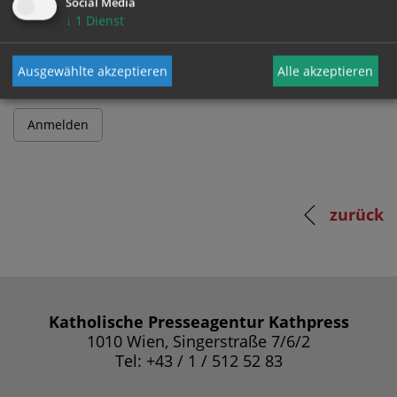
Social Media
↓
1
Dienst
Passwort
Ausgewählte akzeptieren
Alle akzeptieren
zurück
Katholische Presseagentur Kathpress
1010 Wien, Singerstraße 7/6/2
Tel: +43 / 1 / 512 52 83