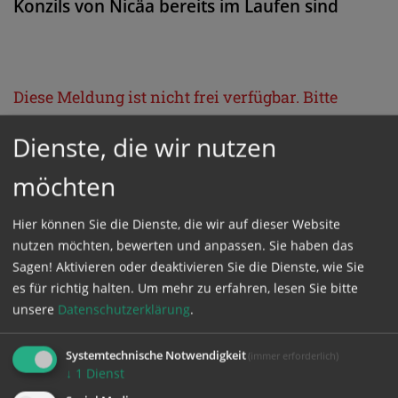
Konzils von Nicäa bereits im Laufen sind
Diese Meldung ist nicht frei verfügbar. Bitte
loggen Sie sich ein, oder bestellen Sie das
Dienste, die wir nutzen
Produkt
Kathpress_online
.
möchten
GESCHÜTZTER BEREICH
Hier können Sie die Dienste, die wir auf dieser Website
nutzen möchten, bewerten und anpassen. Sie haben das
Bitte melden Sie sich mit Ihrem Benutzernamen
Sagen! Aktivieren oder deaktivieren Sie die Dienste, wie Sie
es für richtig halten.
Um mehr zu erfahren, lesen Sie bitte
und Passwort an.
unsere
Datenschutzerklärung
.
Benutzername
Systemtechnische Notwendigkeit
(immer erforderlich)
↓
1
Dienst