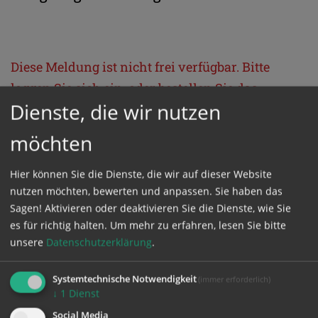
Diese Meldung ist nicht frei verfügbar. Bitte
loggen Sie sich ein, oder bestellen Sie das
Dienste, die wir nutzen
Produkt
Kathpress_online
.
möchten
GESCHÜTZTER BEREICH
Hier können Sie die Dienste, die wir auf dieser Website
nutzen möchten, bewerten und anpassen. Sie haben das
Bitte melden Sie sich mit Ihrem Benutzernamen
Sagen! Aktivieren oder deaktivieren Sie die Dienste, wie Sie
und Passwort an.
es für richtig halten.
Um mehr zu erfahren, lesen Sie bitte
unsere
Datenschutzerklärung
.
Benutzername
Systemtechnische Notwendigkeit
(immer erforderlich)
↓
1
Dienst
Social Media