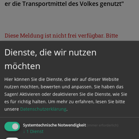
er die Transportmittel des Volkes genutzt"
Diese Meldung ist nicht frei verfügbar. Bitte
loggen Sie sich ein, oder bestellen Sie das
Dienste, die wir nutzen
Produkt
Kathpress_online
.
möchten
GESCHÜTZTER BEREICH
Hier können Sie die Dienste, die wir auf dieser Website
nutzen möchten, bewerten und anpassen. Sie haben das
Bitte melden Sie sich mit Ihrem Benutzernamen
Sagen! Aktivieren oder deaktivieren Sie die Dienste, wie Sie
es für richtig halten.
Um mehr zu erfahren, lesen Sie bitte
und Passwort an.
unsere
Datenschutzerklärung
.
Benutzername
Systemtechnische Notwendigkeit
(immer erforderlich)
↓
1
Dienst