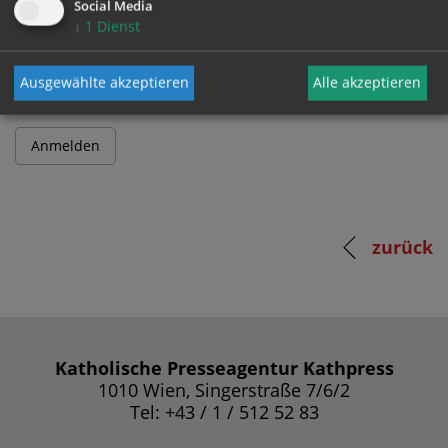
Social Media
↓
1
Dienst
Passwort
Ausgewählte akzeptieren
Alle akzeptieren
zurück
Katholische Presseagentur Kathpress
1010 Wien, Singerstraße 7/6/2
Tel: +43 / 1 / 512 52 83