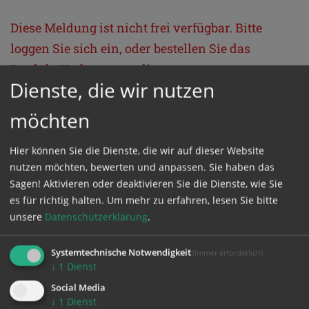
Diese Meldung ist nicht frei verfügbar. Bitte
loggen Sie sich ein, oder bestellen Sie das
Produkt
Kathpress_online
.
Dienste, die wir nutzen
möchten
GESCHÜTZTER BEREICH
Hier können Sie die Dienste, die wir auf dieser Website
Bitte melden Sie sich mit Ihrem Benutzernamen
nutzen möchten, bewerten und anpassen. Sie haben das
und Passwort an.
Sagen! Aktivieren oder deaktivieren Sie die Dienste, wie Sie
es für richtig halten.
Um mehr zu erfahren, lesen Sie bitte
unsere
Datenschutzerklärung
.
Benutzername
Systemtechnische Notwendigkeit
(immer erforderlich)
↓
1
Dienst
Passwort
Social Media
↓
1
Dienst