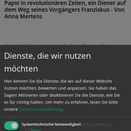
Papst in revolutionären Zeiten, ein Diener auf
dem Weg seines Vorgängers Franziskus - Von
Anna Mertens
Diese Meldung ist nicht frei verfügbar. Bitte
Dienste, die wir nutzen
loggen Sie sich ein, oder bestellen Sie das
Produkt
Kathpress_online
.
möchten
Hier können Sie die Dienste, die wir auf dieser Website
GESCHÜTZTER BEREICH
nutzen möchten, bewerten und anpassen. Sie haben das
Sagen! Aktivieren oder deaktivieren Sie die Dienste, wie Sie
Bitte melden Sie sich mit Ihrem Benutzernamen
es für richtig halten.
Um mehr zu erfahren, lesen Sie bitte
unsere
Datenschutzerklärung
.
und Passwort an.
Systemtechnische Notwendigkeit
(immer erforderlich)
Benutzername
↓
1
Dienst