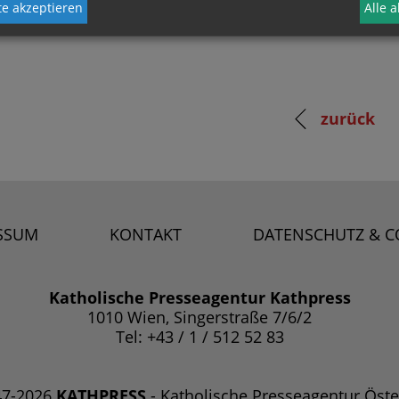
e akzeptieren
Alle 
zurück
SSUM
KONTAKT
DATENSCHUTZ & C
Katholische Presseagentur Kathpress
1010 Wien, Singerstraße 7/6/2
Tel: +43 / 1 / 512 52 83
47-2026
KATHPRESS
- Katholische Presseagentur Öste