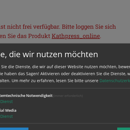
t nicht frei verfügbar. Bitte loggen Sie sich
llen Sie das Produkt
Kathpress_online
.
e, die wir nutzen möchten
BEREICH
 Sie die Dienste, die wir auf dieser Website nutzen möchten, bewe
e haben das Sagen! Aktivieren oder deaktivieren Sie die Dienste, w
ie sich mit Ihrem Benutzernamen und
alten.
Um mehr zu erfahren, lesen Sie bitte unsere
Datenschutzerk
temtechnische Notwendigkeit
(immer erforderlich)
Dienst
ial Media
Dienst