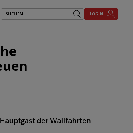
LOGIN
che
euen
 Hauptgast der Wallfahrten