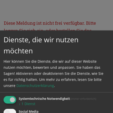
Diese Meldung ist nicht frei verfügbar. Bitte
loggen Sie sich ein, oder bestellen Sie das
Dienste, die wir nutzen
Produkt
Kathpress_online
.
möchten
GESCHÜTZTER BEREICH
Hier können Sie die Dienste, die wir auf dieser Website
nutzen möchten, bewerten und anpassen. Sie haben das
Bitte melden Sie sich mit Ihrem Benutzernamen
Sagen! Aktivieren oder deaktivieren Sie die Dienste, wie Sie
und Passwort an.
es für richtig halten.
Um mehr zu erfahren, lesen Sie bitte
unsere
Datenschutzerklärung
.
Benutzername
Systemtechnische Notwendigkeit
(immer erforderlich)
↓
1
Dienst
Social Media