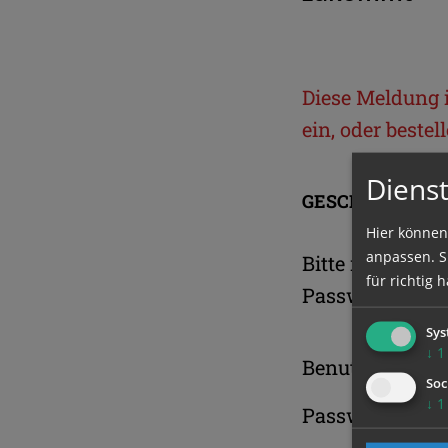
Diese Meldung is
ein, oder beste
Dienst
GESCHÜTZTER 
Hier können
anpassen. Si
Bitte melden S
für richtig h
Passwort an.
Sys
↓
1
Benutzername
Soc
↓
1
Passwort