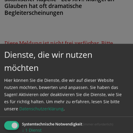
Glauben hat oft dramatische
Begleiterscheinungen
Diese Meldung ist nicht frei verfügbar. Bitte
loggen Sie sich ein, oder bestellen Sie das
Dienste, die wir nutzen
Produkt
Kathpress_online
.
möchten
Hier können Sie die Dienste, die wir auf dieser Website
GESCHÜTZTER BEREICH
nutzen möchten, bewerten und anpassen. Sie haben das
Sagen! Aktivieren oder deaktivieren Sie die Dienste, wie Sie
Bitte melden Sie sich mit Ihrem Benutzernamen
es für richtig halten.
Um mehr zu erfahren, lesen Sie bitte
und Passwort an.
unsere
Datenschutzerklärung
.
Systemtechnische Notwendigkeit
(immer erforderlich)
Benutzername
↓
1
Dienst