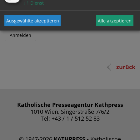
Passwort
↓
1
Dienst
Ausgewählte akzeptieren
Alle akzeptieren
zurück
Katholische Presseagentur Kathpress
1010 Wien, Singerstraße 7/6/2
Tel: +43 / 1 / 512 52 83
© 1947-2026
KATHPRESS
- Katholische