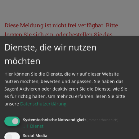
Diese Meldung ist nicht frei verfügbar. Bitte
loggen Sie sich ein, oder bestellen Sie das
Produkt
Kathpress_online
.
Dienste, die wir nutzen
möchten
GESCHÜTZTER BEREICH
Hier können Sie die Dienste, die wir auf dieser Website
nutzen möchten, bewerten und anpassen. Sie haben das
Bitte melden Sie sich mit Ihrem Benutzernamen
Sagen! Aktivieren oder deaktivieren Sie die Dienste, wie Sie
und Passwort an.
es für richtig halten.
Um mehr zu erfahren, lesen Sie bitte
unsere
Datenschutzerklärung
.
Benutzername
Systemtechnische Notwendigkeit
(immer erforderlich)
↓
1
Dienst
Social Media