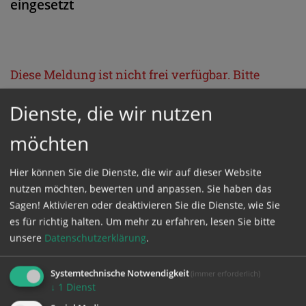
eingesetzt
Diese Meldung ist nicht frei verfügbar. Bitte
loggen Sie sich ein, oder bestellen Sie das
Dienste, die wir nutzen
Produkt
Kathpress_online
.
möchten
GESCHÜTZTER BEREICH
Hier können Sie die Dienste, die wir auf dieser Website
nutzen möchten, bewerten und anpassen. Sie haben das
Bitte melden Sie sich mit Ihrem Benutzernamen
Sagen! Aktivieren oder deaktivieren Sie die Dienste, wie Sie
es für richtig halten.
Um mehr zu erfahren, lesen Sie bitte
und Passwort an.
unsere
Datenschutzerklärung
.
Benutzername
Systemtechnische Notwendigkeit
(immer erforderlich)
↓
1
Dienst