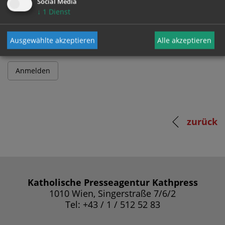
Social Media
↓
1
Dienst
Passwort
Ausgewählte akzeptieren
Alle akzeptieren
zurück
Katholische Presseagentur Kathpress
1010 Wien, Singerstraße 7/6/2
Tel: +43 / 1 / 512 52 83