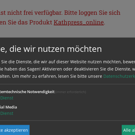
t nicht frei verfügbar. Bitte loggen Sie sich
llen Sie das Produkt
Kathpress_online
.
BEREICH
e, die wir nutzen möchten
ie sich mit Ihrem Benutzernamen und
 Sie die Dienste, die wir auf dieser Website nutzen möchten, bewe
e haben das Sagen! Aktivieren oder deaktivieren Sie die Dienste, w
alten.
Um mehr zu erfahren, lesen Sie bitte unsere
Datenschutzerk
temtechnische Notwendigkeit
(immer erforderlich)
Dienst
ial Media
Dienst
e akzeptieren
Alle 