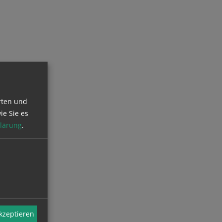
rten und
ie Sie es
lärung
.
akzeptieren