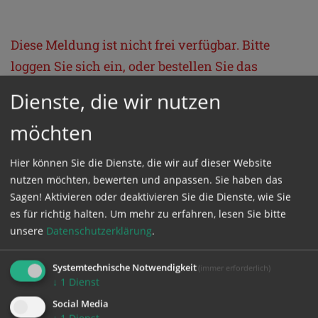
Diese Meldung ist nicht frei verfügbar. Bitte
loggen Sie sich ein, oder bestellen Sie das
Produkt
Kathpress_online
.
Dienste, die wir nutzen
möchten
GESCHÜTZTER BEREICH
Hier können Sie die Dienste, die wir auf dieser Website
Bitte melden Sie sich mit Ihrem Benutzernamen
nutzen möchten, bewerten und anpassen. Sie haben das
Sagen! Aktivieren oder deaktivieren Sie die Dienste, wie Sie
und Passwort an.
es für richtig halten.
Um mehr zu erfahren, lesen Sie bitte
unsere
Datenschutzerklärung
.
Benutzername
Systemtechnische Notwendigkeit
(immer erforderlich)
↓
1
Dienst
Passwort
Social Media