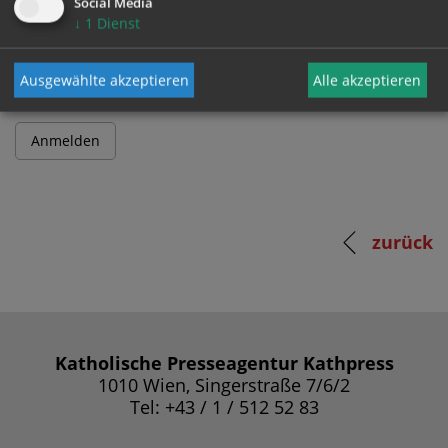
Social Media
↓
1
Dienst
Passwort
Ausgewählte akzeptieren
Alle akzeptieren
zurück
Katholische Presseagentur Kathpress
1010 Wien, Singerstraße 7/6/2
Tel: +43 / 1 / 512 52 83