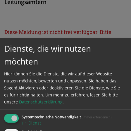
Leitungsämtern
Diese Meldung ist nicht frei verfügbar. Bitte
loggen Sie sich ein, oder bestellen Sie das
Dienste, die wir nutzen
Produkt
Kathpress_online
.
möchten
GESCHÜTZTER BEREICH
Hier können Sie die Dienste, die wir auf dieser Website
nutzen möchten, bewerten und anpassen. Sie haben das
Bitte melden Sie sich mit Ihrem Benutzernamen
Sagen! Aktivieren oder deaktivieren Sie die Dienste, wie Sie
es für richtig halten.
Um mehr zu erfahren, lesen Sie bitte
und Passwort an.
unsere
Datenschutzerklärung
.
Benutzername
Systemtechnische Notwendigkeit
(immer erforderlich)
↓
1
Dienst