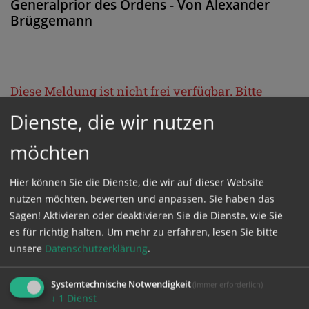
Generalprior des Ordens - Von Alexander
Brüggemann
Diese Meldung ist nicht frei verfügbar. Bitte
loggen Sie sich ein, oder bestellen Sie das
Dienste, die wir nutzen
Produkt
Kathpress_online
.
möchten
GESCHÜTZTER BEREICH
Hier können Sie die Dienste, die wir auf dieser Website
nutzen möchten, bewerten und anpassen. Sie haben das
Sagen! Aktivieren oder deaktivieren Sie die Dienste, wie Sie
Bitte melden Sie sich mit Ihrem Benutzernamen
es für richtig halten.
Um mehr zu erfahren, lesen Sie bitte
und Passwort an.
unsere
Datenschutzerklärung
.
Systemtechnische Notwendigkeit
(immer erforderlich)
Benutzername
↓
1
Dienst