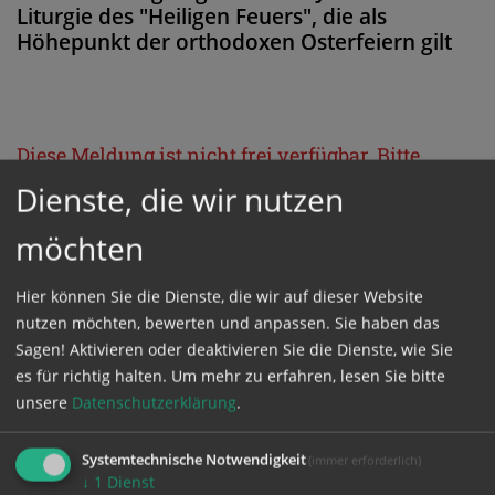
Liturgie des "Heiligen Feuers", die als
Höhepunkt der orthodoxen Osterfeiern gilt
Diese Meldung ist nicht frei verfügbar. Bitte
loggen Sie sich ein, oder bestellen Sie das
Dienste, die wir nutzen
Produkt
Kathpress_online
.
möchten
GESCHÜTZTER BEREICH
Hier können Sie die Dienste, die wir auf dieser Website
nutzen möchten, bewerten und anpassen. Sie haben das
Sagen! Aktivieren oder deaktivieren Sie die Dienste, wie Sie
Bitte melden Sie sich mit Ihrem Benutzernamen
es für richtig halten.
Um mehr zu erfahren, lesen Sie bitte
und Passwort an.
unsere
Datenschutzerklärung
.
Systemtechnische Notwendigkeit
(immer erforderlich)
Benutzername
↓
1
Dienst