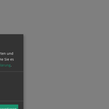
rten und
ie Sie es
lärung
.
akzeptieren