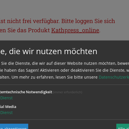
t nicht frei verfügbar. Bitte loggen Sie sich
llen Sie das Produkt
Kathpress_online
.
e, die wir nutzen möchten
BEREICH
 Sie die Dienste, die wir auf dieser Website nutzen möchten, bewe
ie sich mit Ihrem Benutzernamen und
e haben das Sagen! Aktivieren oder deaktivieren Sie die Dienste, w
alten.
Um mehr zu erfahren, lesen Sie bitte unsere
Datenschutzerk
temtechnische Notwendigkeit
(immer erforderlich)
Dienst
ial Media
Dienst
e akzeptieren
Alle 