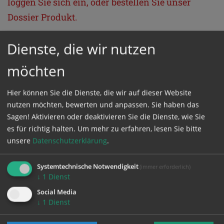
loggen Sie sich ein, oder bestellen Sie unser
Dossier Produkt.
Dienste, die wir nutzen
GESCHÜTZTER BEREICH
möchten
Bitte melden Sie sich mit Ihrem Benutzernamen
Hier können Sie die Dienste, die wir auf dieser Website
und Passwort an.
nutzen möchten, bewerten und anpassen. Sie haben das
Sagen! Aktivieren oder deaktivieren Sie die Dienste, wie Sie
Benutzername
es für richtig halten.
Um mehr zu erfahren, lesen Sie bitte
unsere
Datenschutzerklärung
.
Systemtechnische Notwendigkeit
(immer erforderlich)
Passwort
↓
1
Dienst
Social Media
↓
1
Dienst