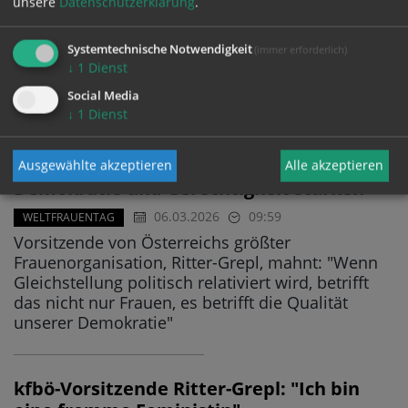
unsere
Datenschutzerklärung
.
Geschlechterungerechtigkeiten: "Jede Form der
Über- und Unterordnung der Geschlechter
Systemtechnische Notwendigkeit
(immer erforderlich)
widerspricht dem biblischen Bild, dass der
↓
1
Dienst
Mensch ein Ebnenbild Gottes ist" - Warnung vor
Social Media
politisch gelenkten Rückschritten
↓
1
Dienst
Katholische Frauenbewegung fordert:
Ausgewählte akzeptieren
Alle akzeptieren
Demokratie und Gerechtigkeit stärken
06.03.2026
09:59
WELTFRAUENTAG
Vorsitzende von Österreichs größter
Frauenorganisation, Ritter-Grepl, mahnt: "Wenn
Gleichstellung politisch relativiert wird, betrifft
das nicht nur Frauen, es betrifft die Qualität
unserer Demokratie"
kfbö-Vorsitzende Ritter-Grepl: "Ich bin