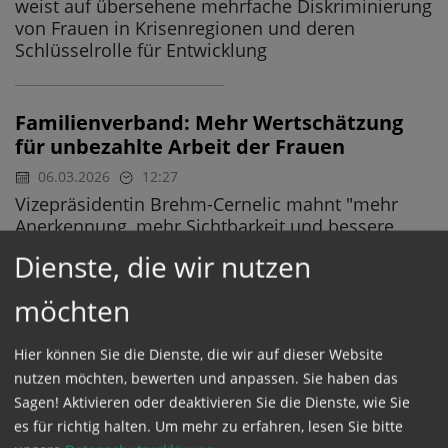
weist auf übersehene mehrfache Diskriminierung
von Frauen in Krisenregionen und deren
Schlüsselrolle für Entwicklung
Familienverband: Mehr Wertschätzung
für unbezahlte Arbeit der Frauen
06.03.2026
12:27
Vizepräsidentin Brehm-Cernelic mahnt "mehr
Anerkennung, mehr Sichtbarkeit und bessere
Rahmenbedingungen" für unbezahlte Care-Arbeit
Dienste, die wir nutzen
ein
möchten
Katholische Aktion fordert
Hier können Sie die Dienste, die wir auf dieser Website
Geschlechtergerechtigkeit in der Kirche
nutzen möchten, bewerten und anpassen. Sie haben das
06.03.2026
10:55
WELTFRAUENTAG
Sagen! Aktivieren oder deaktivieren Sie die Dienste, wie Sie
Anlässlich des Weltfrauentages (8. März)
es für richtig halten.
Um mehr zu erfahren, lesen Sie bitte
appelliert die KAÖ zur Überwindung von