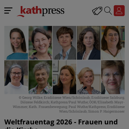
© Georg Wilke; Erzdiözese Wien/Schönlaub; Erzdiözese Salzburg;
Diözese Feldkirch; Kathpress/Paul Wuthe; ÖOK/Elisabeth Mayr-
Wimmer; Kath. Frauenbewegung; Paul Wuthe/Kathpress; Erzdiözese
Wien/Schönlaub; Simon P. Haigermoser
Weltfrauentag 2026 - Frauen und