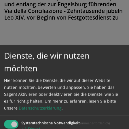
und entlang der zur Engelsburg führenden
Via della Conciliazione - Zehntausende jubeln
Leo XIV. vor Beginn von Festgottesdienst zu
Diese Meldung ist nicht frei verfügbar. Bitte
Dienste, die wir nutzen
loggen Sie sich ein, oder bestellen Sie das
Produkt
Kathpress_online
.
möchten
Hier können Sie die Dienste, die wir auf dieser Website
GESCHÜTZTER BEREICH
nutzen möchten, bewerten und anpassen. Sie haben das
Sagen! Aktivieren oder deaktivieren Sie die Dienste, wie Sie
Bitte melden Sie sich mit Ihrem Benutzernamen
es für richtig halten.
Um mehr zu erfahren, lesen Sie bitte
unsere
Datenschutzerklärung
.
und Passwort an.
Systemtechnische Notwendigkeit
(immer erforderlich)
Benutzername
↓
1
Dienst