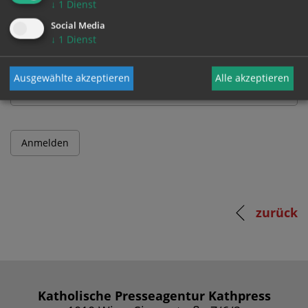
↓
1
Dienst
Benutzername
Social Media
↓
1
Dienst
Passwort
Ausgewählte akzeptieren
Alle akzeptieren
zurück
Katholische Presseagentur Kathpress