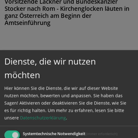
Vorsitzende Lackner und Bundeskanzler
Stocker nach Rom - Kirchenglocken läuten in
ganz Österreich am Beginn der
Amtseinführung
Diese Meldung ist nicht frei verfügbar. Bitte
Dienste, die wir nutzen
loggen Sie sich ein, oder bestellen Sie das
Produkt
Kathpress_online
.
möchten
Hier können Sie die Dienste, die wir auf dieser Website
GESCHÜTZTER BEREICH
nutzen möchten, bewerten und anpassen. Sie haben das
Sagen! Aktivieren oder deaktivieren Sie die Dienste, wie Sie
es für richtig halten.
Um mehr zu erfahren, lesen Sie bitte
Bitte melden Sie sich mit Ihrem Benutzernamen
unsere
Datenschutzerklärung
.
und Passwort an.
Systemtechnische Notwendigkeit
(immer erforderlich)