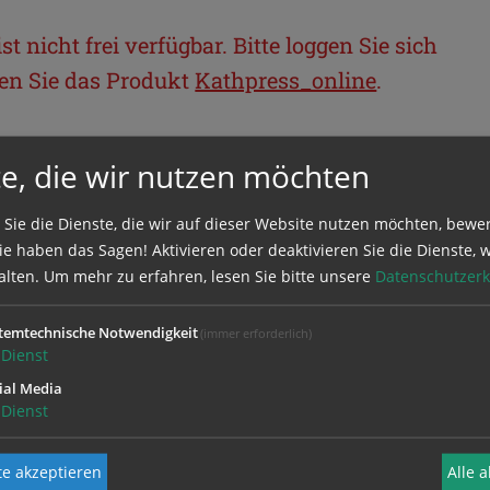
t nicht frei verfügbar. Bitte loggen Sie sich
llen Sie das Produkt
Kathpress_online
.
BEREICH
e, die wir nutzen möchten
ie sich mit Ihrem Benutzernamen und
 Sie die Dienste, die wir auf dieser Website nutzen möchten, bewe
e haben das Sagen! Aktivieren oder deaktivieren Sie die Dienste, w
alten.
Um mehr zu erfahren, lesen Sie bitte unsere
Datenschutzerk
temtechnische Notwendigkeit
(immer erforderlich)
Dienst
ial Media
Dienst
e akzeptieren
Alle 