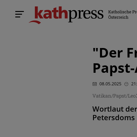
"Der Fr
Papst-
08.05.2025
21
Vatikan/Papst/Leo
Wortlaut der
Petersdoms