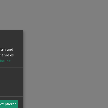
rten und
ie Sie es
lärung
.
akzeptieren