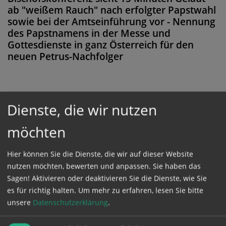
ab "weißem Rauch" nach erfolgter Papstwahl
sowie bei der Amtseinführung vor - Nennung
des Papstnamens in der Messe und
Gottesdienste in ganz Österreich für den
neuen Petrus-Nachfolger
Dienste, die wir nutzen
Diese Meldung ist nicht frei verfügbar. Bitte
loggen Sie sich ein, oder bestellen Sie das
möchten
Produkt
Kathpress_online
.
Hier können Sie die Dienste, die wir auf dieser Website
nutzen möchten, bewerten und anpassen. Sie haben das
GESCHÜTZTER BEREICH
Sagen! Aktivieren oder deaktivieren Sie die Dienste, wie Sie
es für richtig halten.
Um mehr zu erfahren, lesen Sie bitte
unsere
Datenschutzerklärung
.
Bitte melden Sie sich mit Ihrem Benutzernamen
und Passwort an.