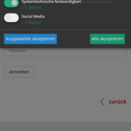
Systemtechnische Notwendigkeit
(immer erforderlich)
↓
1
Dienst
Benutzername
Social Media
↓
1
Dienst
Passwort
Ausgewählte akzeptieren
Alle akzeptieren
zurück