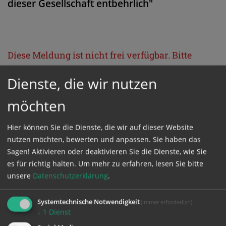
dieser Gesellschaft entbehrlich"
Diese Meldung ist nicht frei verfügbar. Bitte
loggen Sie sich ein, oder bestellen Sie das
Dienste, die wir nutzen
Produkt
Kathpress_online
.
möchten
GESCHÜTZTER BEREICH
Hier können Sie die Dienste, die wir auf dieser Website
nutzen möchten, bewerten und anpassen. Sie haben das
Bitte melden Sie sich mit Ihrem Benutzernamen
Sagen! Aktivieren oder deaktivieren Sie die Dienste, wie Sie
es für richtig halten.
Um mehr zu erfahren, lesen Sie bitte
und Passwort an.
unsere
Datenschutzerklärung
.
Benutzername
Systemtechnische Notwendigkeit
(immer erforderlich)
↓
1
Dienst