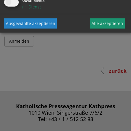
Social Media
↓
1
Dienst
Passwort
Ausgewählte akzeptieren
Alle akzeptieren
zurück
Katholische Presseagentur Kathpress
1010 Wien, Singerstraße 7/6/2
Tel: +43 / 1 / 512 52 83